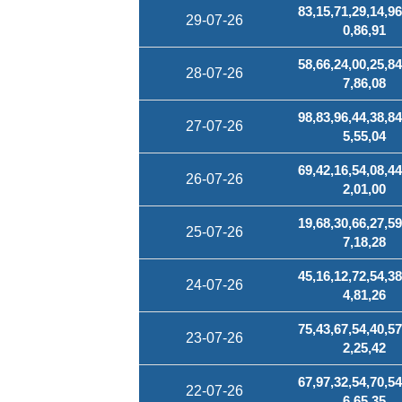
83,15,71,29,14,96
29-07-26
0,86,91
58,66,24,00,25,84
28-07-26
7,86,08
98,83,96,44,38,84
27-07-26
5,55,04
69,42,16,54,08,44
26-07-26
2,01,00
19,68,30,66,27,59
25-07-26
7,18,28
45,16,12,72,54,38
24-07-26
4,81,26
75,43,67,54,40,57
23-07-26
2,25,42
67,97,32,54,70,54
22-07-26
6,65,35