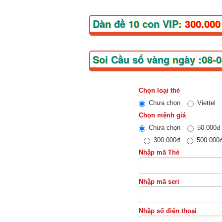
Dàn đề 10 con VIP:
300.00
Soi Cầu số vàng ngày :08-0
Chọn loại thẻ
Chưa chọn
Viettel
Chọn mệnh giá
Chưa chọn
50.000đ
300.000đ
500.000
Nhập mã Thẻ
Nhập mã seri
Nhập số điện thoại